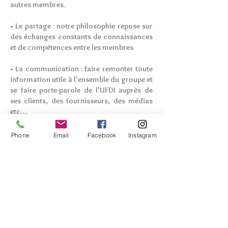
autres membres.
• Le partage : notre philosophie repose sur
des échanges constants de connaissances
et de compétences entre les membres
• La communication : faire remonter toute
information utile à l'ensemble du groupe et
se faire porte-parole de l'UFDI auprès de
ses clients, des fournisseurs, des médias
etc…
Nos valeurs
Phone
Email
Facebook
Instagram
• Ponctualité, écoute et respect des clients
• Respect de la confidentialité
• Engagement des délais d’interventions et
de réalisations des projets.
• Réaliser un projet unique et personnel dans
le respect des délais et du budget de nos
clients
• Proposer un réseau d’artisans qualifiés